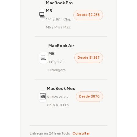
MacBook Pro
M5
💻
Desde $2,238
14″ y 16″ · Chip
M5 / Pro / Max
MacBook Air
M5
💻
Desde $1,367
13″ y 15″ ·
Ultraligera
MacBook Neo
🆕
Desde $870
Nuevo 2025 ·
Chip A18 Pro
Entrega en 24h en todo
Consultar