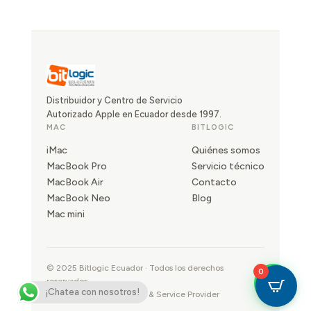
Distribuidor y Centro de Servicio
Autorizado Apple en Ecuador desde 1997.
MAC
BITLOGIC
iMac
Quiénes somos
MacBook Pro
Servicio técnico
MacBook Air
Contacto
MacBook Neo
Blog
Mac mini
© 2025 Bitlogic Ecuador · Todos los derechos
0
reservados
¡Chatea con nosotros!
Apple Authorized Reseller & Service Provider