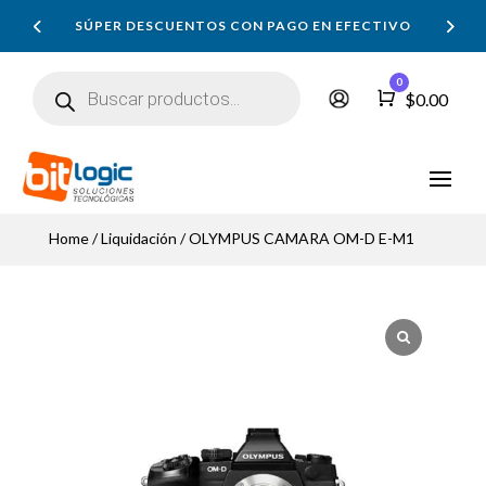
SÚPER DESCUENTOS CON PAGO EN EFECTIVO
Búsqueda
0
de
Carro
$
0.00
productos
Home
/
Liquidación
/ OLYMPUS CAMARA OM-D E-M1