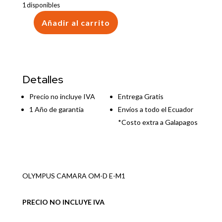
1 disponibles
Añadir al carrito
OLYMPUS
CAMARA
OM-
D
E-
Detalles
M1
cantidad
Precio no incluye IVA
Entrega Gratis
1 Año de garantía
Envíos a todo el Ecuador
*Costo extra a Galapagos
OLYMPUS CAMARA OM-D E-M1
PRECIO NO INCLUYE IVA