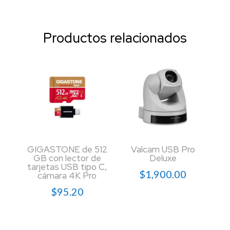
Productos relacionados
GIGASTONE de 512
Valcam USB Pro
GB con lector de
Deluxe
tarjetas USB tipo C,
$
1,900.00
cámara 4K Pro
$
95.20