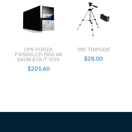
UPS FORZA
3110 TRIPODE
FX1500LCD 1500 VA
$
28.00
840W 8 OUT 120V
$
201.60