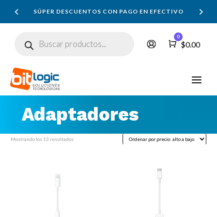
SÚPER DESCUENTOS CON PAGO EN EFECTIVO
Búsqueda
0
de
Carro
$
0.00
productos
Adaptadores
Ordenado
Mostrando los 13 resultados
por
precio:
alto
a
bajo