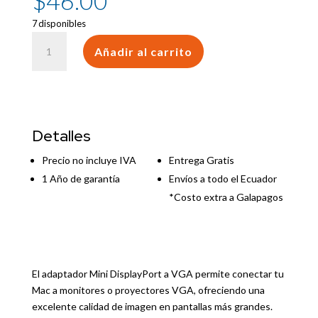
$
46.00
7 disponibles
Mini
Añadir al carrito
Display
Port
to
VGA
Adapter
Detalles
cantidad
Precio no incluye IVA
Entrega Gratis
1 Año de garantía
Envíos a todo el Ecuador
*Costo extra a Galapagos
El adaptador Mini DisplayPort a VGA permite conectar tu
Mac a monitores o proyectores VGA, ofreciendo una
excelente calidad de imagen en pantallas más grandes.