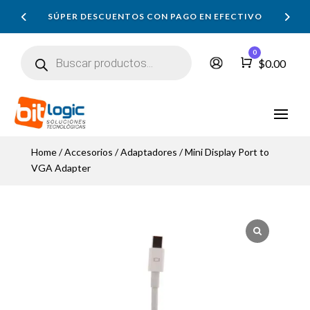
SÚPER DESCUENTOS CON PAGO EN EFECTIVO
Búsqueda
0
de
Carro
$
0.00
productos
Home
/
Accesorios
/
Adaptadores
/ Mini Display Port to
VGA Adapter