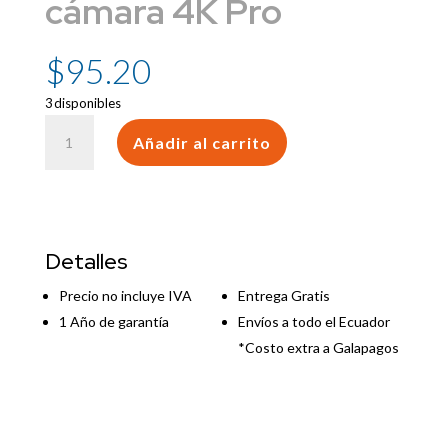
cámara 4K Pro
$
95.20
3 disponibles
GIGASTONE
Añadir al carrito
de
512
GB
con
lector
Detalles
de
tarjetas
Precio no incluye IVA
Entrega Gratis
USB
1 Año de garantía
Envíos a todo el Ecuador
tipo
*Costo extra a Galapagos
C,
cámara
4K
Pro
cantidad