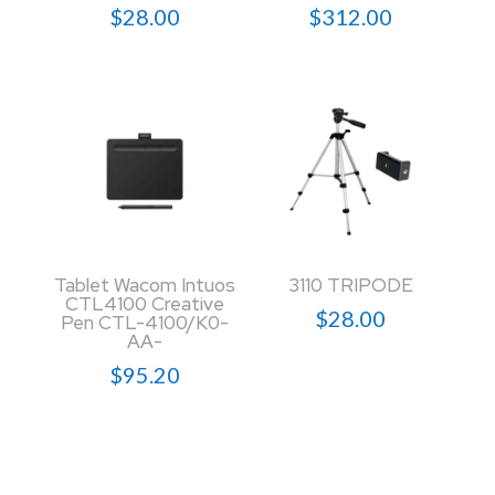
$
28.00
$
312.00
Tablet Wacom Intuos
3110 TRIPODE
CTL4100 Creative
$
28.00
Pen CTL-4100/K0-
AA-
$
95.20