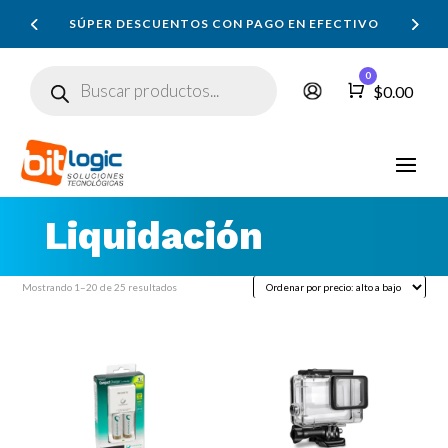
SÚPER DESCUENTOS CON PAGO EN EFECTIVO
Búsqueda
0
de
Carro
$
0.00
productos
Liquidación
Ordenado
Mostrando 1–20 de 25 resultados
por
precio:
alto
a
bajo