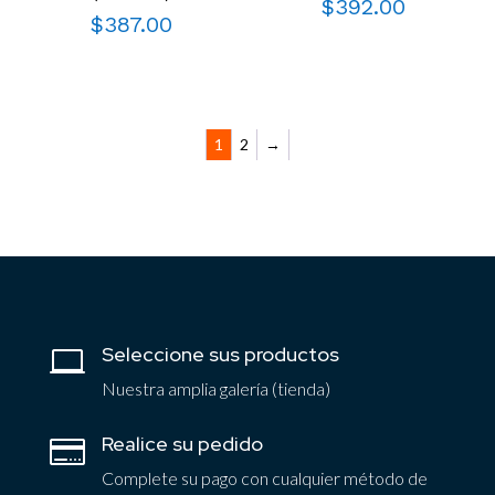
$
392.00
$
387.00
1
2
→
Seleccione sus productos

Nuestra amplia galería (tienda)
Realice su pedido

Complete su pago con cualquier método de