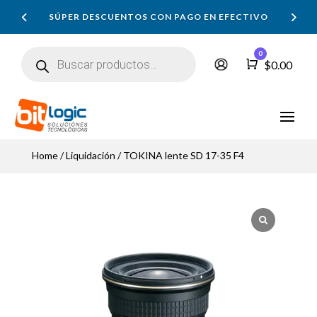
SÚPER DESCUENTOS CON PAGO EN EFECTIVO
Búsqueda
0
de
Carro
$
0.00
productos
Home
/
Liquidación
/ TOKINA lente SD 17-35 F4