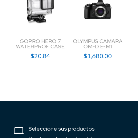
GOPRO HERO 7
OLYMPUS CAMARA
WATERPROF CASE
OM-D E-M1
$
20.84
$
1,680.00
Seleccione sus productos
