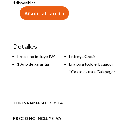
1 disponibles
Añadir al carrito
TOKINA
lente
SD
17-
35
Detalles
F4
cantidad
Precio no incluye IVA
Entrega Gratis
1 Año de garantía
Envíos a todo el Ecuador
*Costo extra a Galapagos
TOKINA lente SD 17-35 F4
PRECIO NO INCLUYE IVA