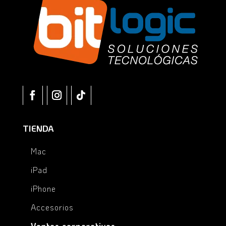
TIENDA
Mac
iPad
iPhone
Accesorios
Ventas corporativas