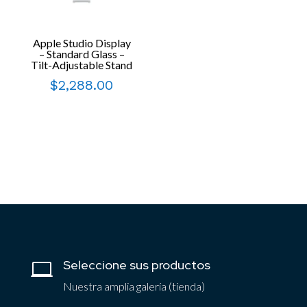
Apple Studio Display
– Standard Glass –
Tilt-Adjustable Stand
$
2,288.00
Seleccione sus productos

Nuestra amplia galería (tienda)