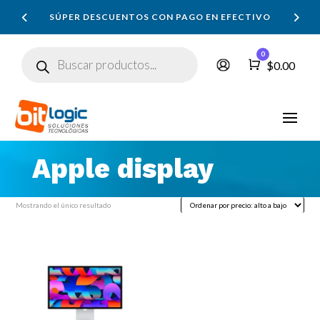
SÚPER DESCUENTOS CON PAGO EN EFECTIVO
Búsqueda
0
de
Carro
$
0.00
productos
Apple display
Mostrando el único resultado