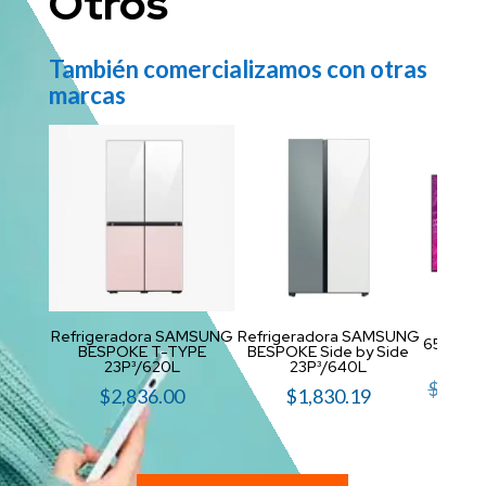
Otros
También comercializamos con otras
marcas
Refrigeradora SAMSUNG
Refrigeradora SAMSUNG
65″ Neo
BESPOKE T-TYPE
BESPOKE Side by Side
23P³/620L
23P³/640L
$
2,119
$
2,836.00
$
1,830.19