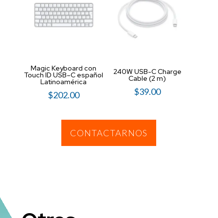
Magic Keyboard con
240W USB-C Charge
USB-C
Touch ID USB–C español
Cable (2 m)
Cable
Latinoamérica
$
39.00
$
202.00
CONTACTARNOS