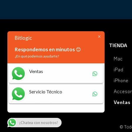
Bitlogic
TIENDA
Respondemos en minutos
😊
¿En qué podemos ayudarte?
Mac
iPad
Ventas
iPhone
Accesor
Servicio Técnico
Ventas
En línea | Política de privacidad
¡Chatea con nosotros!
© Todo