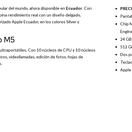
opular del mundo, ahora disponible en
Ecuador
. Con
PREC
ina rendimiento real con un diseño delgado,
Pantal
orizado Apple Ecuador, en los colores Silver y
Chip M
Engine
ip M5
24 GB 
512 G
ultraportátiles. Con 10 núcleos de CPU y 10 núcleos
Dos pu
os, videollamadas, edición de fotos, hojas de
Teclad
o.
Apple 