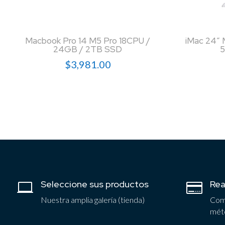
Macbook Pro 14 M5 Pro 18CPU /
iMac 24″ 
24GB / 2TB SSD
5
$
3,981.00
Seleccione sus productos
Rea


Nuestra amplia galería (tienda)
Comp
mét