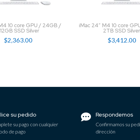
M4 10 core GPU / 24GB /
iMac 24″ M4 10 core GP
12GB SSD Silver
2TB SSD Silve
$
2,363.00
$
3,412.00
lice su pedido
Respondemos

lete su pago con cualquier
Confirmamos su ped
odo de pago
dirección