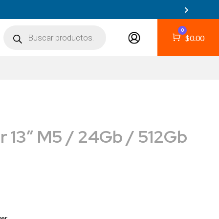
Búsqueda
0
de
Carro
$
0.00
productos
r 13″ M5 / 24Gb / 512Gb
ver