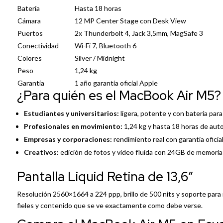
Batería
Hasta 18 horas
Cámara
12 MP Center Stage con Desk View
Puertos
2x Thunderbolt 4, Jack 3,5mm, MagSafe 3
Conectividad
Wi-Fi 7, Bluetooth 6
Colores
Silver / Midnight
Peso
1,24 kg
Garantía
1 año garantía oficial Apple
¿Para quién es el MacBook Air M5?
Estudiantes y universitarios:
ligera, potente y con batería para
Profesionales en movimiento:
1,24 kg y hasta 18 horas de aut
Empresas y corporaciones:
rendimiento real con garantía ofici
Creativos:
edición de fotos y video fluida con 24GB de memoria
Pantalla Liquid Retina de 13,6″
Resolución 2560×1664 a 224 ppp, brillo de 500 nits y soporte para 
fieles y contenido que se ve exactamente como debe verse.