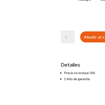
Macbook
Añadir al c
Air
13″
M5
/
24Gb
Detalles
/
512Gb
Precio no incluye IVA
SSD
1 Año de garantía
cantidad