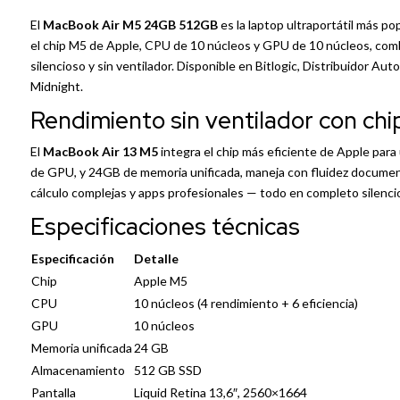
El
MacBook Air M5 24GB 512GB
es la laptop ultraportátil más p
el chip M5 de Apple, CPU de 10 núcleos y GPU de 10 núcleos, comb
silencioso y sin ventilador. Disponible en Bitlogic, Distribuidor Aut
Midnight.
Rendimiento sin ventilador con ch
El
MacBook Air 13 M5
integra el chip más eficiente de
Apple
para 
de GPU, y 24GB de memoria unificada, maneja con fluidez document
cálculo complejas y apps profesionales — todo en completo silenci
Especificaciones técnicas
Especificación
Detalle
Chip
Apple M5
CPU
10 núcleos (4 rendimiento + 6 eficiencia)
GPU
10 núcleos
Memoria unificada
24 GB
Almacenamiento
512 GB SSD
Pantalla
Liquid Retina 13,6″, 2560×1664