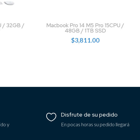
U / 32GB /
Macbook Pro 14 M5 Pro 15CPU /
r
48GB / 1TB SSD
$
3,811.00
Disfrute de su pedido

ido y
En pocas horas su pedido llegará