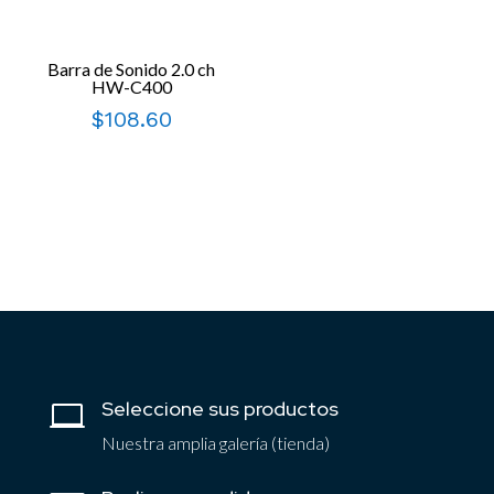
Barra de Sonido 2.0 ch
HW-C400
$
108.60
Seleccione sus productos

Nuestra amplia galería (tienda)