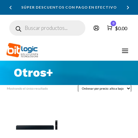
SÚPER DESCUENTOS CON PAGO EN EFECTIVO
Búsqueda
0
de
Carro
$
0.00
productos
Otros+
Mostrando el único resultado