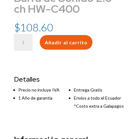
ch HW-C400
$
108.60
Barra
Añadir al carrito
de
Sonido
2.0
ch
HW-
Detalles
C400
cantidad
Precio no incluye IVA
Entrega Gratis
1 Año de garantía
Envíos a todo el Ecuador
*Costo extra a Galapagos