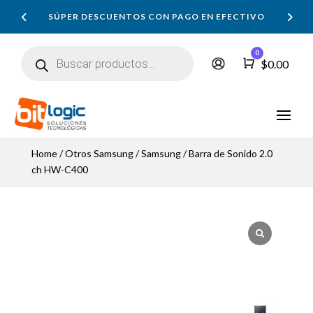
SÚPER DESCUENTOS CON PAGO EN EFECTIVO
Búsqueda
0
de
Carro
$
0.00
productos
Home
/
Otros Samsung
/
Samsung
/ Barra de Sonido 2.0
ch HW-C400