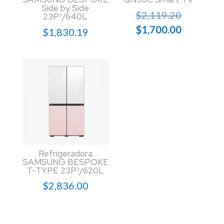
Side by Side
El
$
2,119.20
23P³/640L
precio
El
$
1,700.00
$
1,830.19
original
precio
era:
actual
$2,119.2
es:
$1,700.0
Refrigeradora
SAMSUNG BESPOKE
T-TYPE 23P³/620L
$
2,836.00