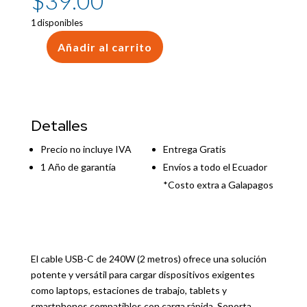
$
39.00
1 disponibles
Añadir al carrito
240W
USB-
C
Charge
Cable
Detalles
(2
m)
Precio no incluye IVA
Entrega Gratis
cantidad
1 Año de garantía
Envíos a todo el Ecuador
*Costo extra a Galapagos
El cable USB-C de 240W (2 metros) ofrece una solución
potente y versátil para cargar dispositivos exigentes
como laptops, estaciones de trabajo, tablets y
smartphones compatibles con carga rápida. Soporta