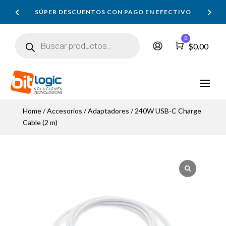
SÚPER DESCUENTOS CON PAGO EN EFECTIVO
Búsqueda
0
de
Carro
$
0.00
productos
Home
/
Accesorios
/
Adaptadores
/ 240W USB-C Charge
Cable (2 m)