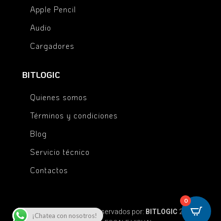
Apple Pencil
Audio
Cargadores
BITLOGIC
Quienes somos
Términos y condiciones
Blog
Servicio técnico
Contactos
0
© Todos los derechos reservados por:
BITLOGIC
2025 |
¡Chatea con nosotros!