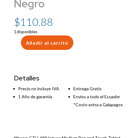
Negro
$
110.88
1 disponibles
Añadir al carrito
Wacom
CTH-
690
Intuos
Medium
Detalles
Pen
and
Precio no incluye IVA
Entrega Gratis
Touch
1 Año de garantía
Envíos a todo el Ecuador
Tablet
*Costo extra a Galapagos
Negro
cantidad
Wacom CTH-690 Intuos Medium Pen and Touch Tablet