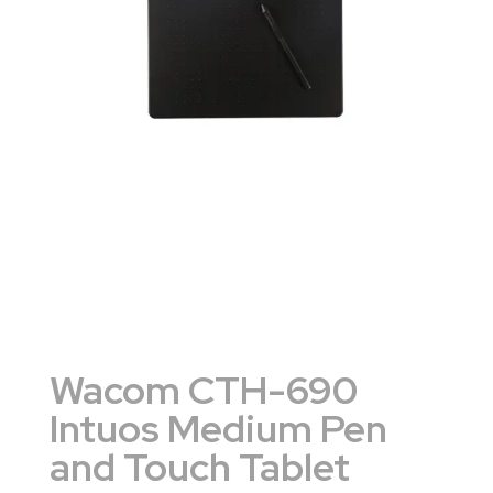
Wacom CTH-690
Intuos Medium Pen
and Touch Tablet