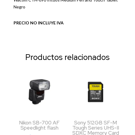
Negro
PRECIO NO INCLUYE IVA
Productos relacionados
Nikon SB-700 AF
Sony 512GB SF-M
Speedlight flash
Tough Series UHS-II
SDXC Memory Card