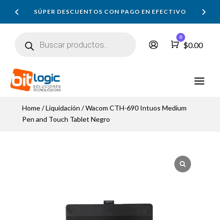
SÚPER DESCUENTOS CON PAGO EN EFECTIVO
Búsqueda
0
de
Carro
$
0.00
productos
Home
/
Liquidación
/ Wacom CTH-690 Intuos Medium
Pen and Touch Tablet Negro