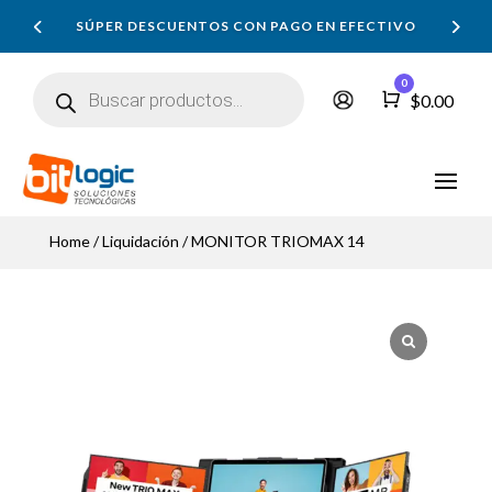
SÚPER DESCUENTOS CON PAGO EN EFECTIVO
Búsqueda
0
de
Carro
$
0.00
productos
Home
/
Liquidación
/ MONITOR TRIOMAX 14