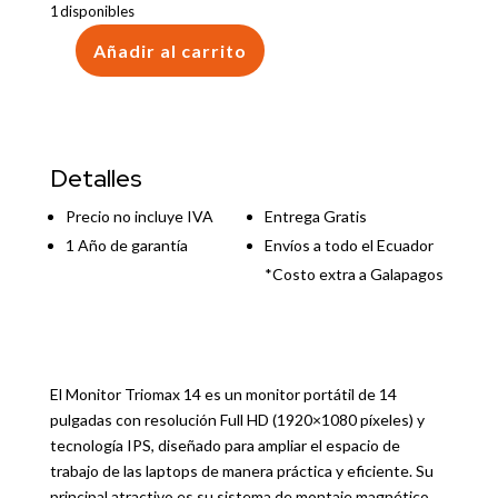
1 disponibles
Añadir al carrito
MONITOR
TRIOMAX
14
cantidad
Detalles
Precio no incluye IVA
Entrega Gratis
1 Año de garantía
Envíos a todo el Ecuador
*Costo extra a Galapagos
El Monitor Triomax 14 es un monitor portátil de 14
pulgadas con resolución Full HD (1920×1080 píxeles) y
tecnología IPS, diseñado para ampliar el espacio de
trabajo de las laptops de manera práctica y eficiente. Su
principal atractivo es su sistema de montaje magnético,