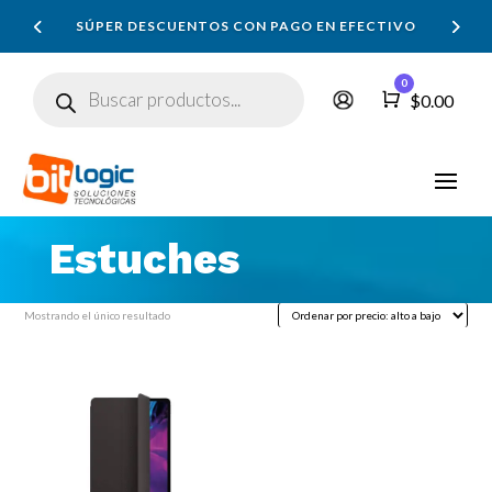
SÚPER DESCUENTOS CON PAGO EN EFECTIVO
Búsqueda
0
de
Carro
$
0.00
productos
Estuches
Mostrando el único resultado