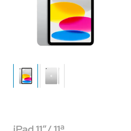
iPad 11″/ 11ª