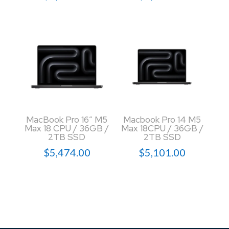
MacBook Pro 16″ M5
Macbook Pro 14 M5
Max 18 CPU / 36GB /
Max 18CPU / 36GB /
2TB SSD
2TB SSD
$
5,474.00
$
5,101.00