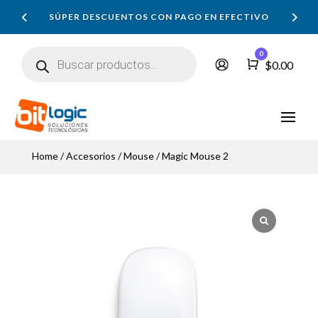
SÚPER DESCUENTOS CON PAGO EN EFECTIVO
Búsqueda
0
de
Carro
$
0.00
productos
Home
/
Accesorios
/
Mouse
/ Magic Mouse 2