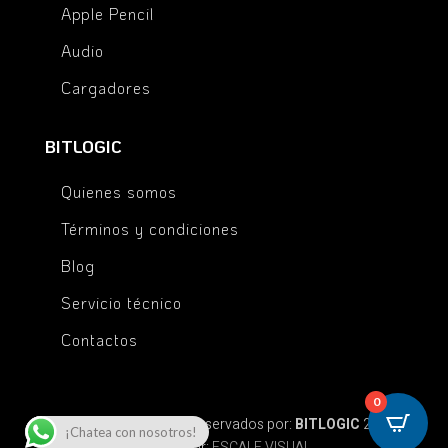
Apple Pencil
Audio
Cargadores
BITLOGIC
Quienes somos
Términos y condiciones
Blog
Servicio técnico
Contactos
0
© Todos los derechos reservados por:
BITLOGIC
2025 |
¡Chatea con nosotros!
Diseño por:
ESCALE VISUAL