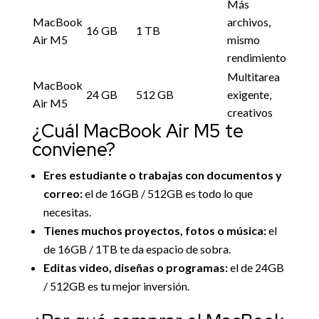
Más
MacBook
archivos,
16 GB
1 TB
Air M5
mismo
rendimiento
Multitarea
MacBook
24 GB
512 GB
exigente,
Air M5
creativos
¿Cuál MacBook Air M5 te
conviene?
Eres estudiante o trabajas con documentos y
correo:
el de 16GB / 512GB es todo lo que
necesitas.
Tienes muchos proyectos, fotos o música:
el
de 16GB / 1TB te da espacio de sobra.
Editas video, diseñas o programas:
el de 24GB
/ 512GB es tu mejor inversión.