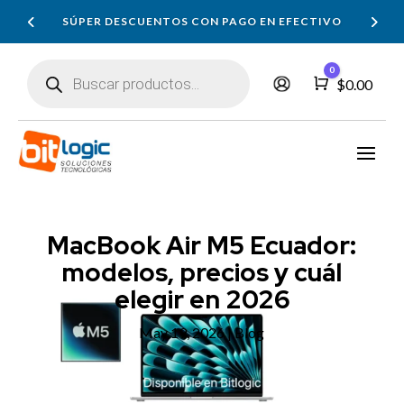
SÚPER DESCUENTOS CON PAGO EN EFECTIVO
Búsqueda
0
de
Carro
$
0.00
productos
MacBook Air M5 Ecuador:
modelos, precios y cuál
elegir en 2026
May 19, 2026
|
Blog