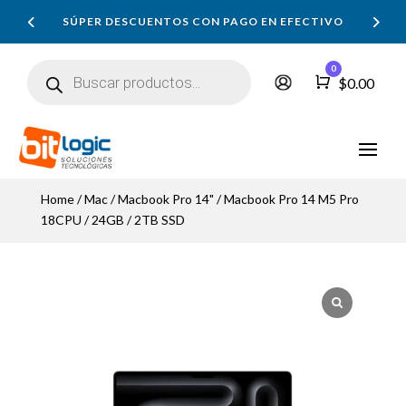
SÚPER DESCUENTOS CON PAGO EN EFECTIVO
Búsqueda
0
de
Carro
$
0.00
productos
Home
/
Mac
/
Macbook Pro 14"
/ Macbook Pro 14 M5 Pro
18CPU / 24GB / 2TB SSD