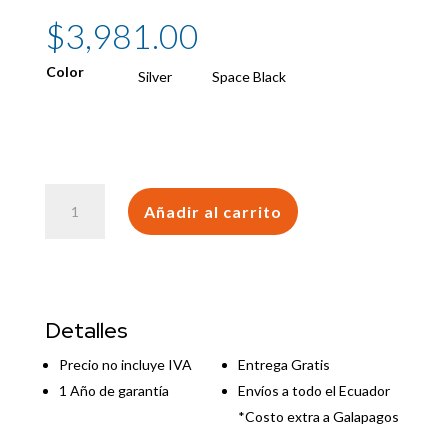
$
3,981.00
Color
Silver
Space Black
Macbook
Añadir al carrito
Pro
14
M5
Pro
18CPU
Detalles
/
24GB
Precio no incluye IVA
Entrega Gratis
/
1 Año de garantía
Envíos a todo el Ecuador
2TB
*Costo extra a Galapagos
SSD
cantidad