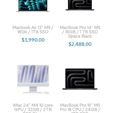
Macbook Air 13″ M5 /
MacBook Pro 14″ M5
16Gb / 1TB SSD
/ 16GB / 1 TB SSD
Space Black
$
1,990.00
$
2,488.00
iMac 24″ M4 10 core
MacBook Pro 16″ M5
GPU / 32GB / 2TB
Pro 18 CPU / 24GB /