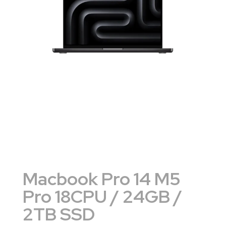
Macbook Pro 14 M5
Pro 18CPU / 24GB /
2TB SSD