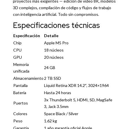
proyectos más exigentes — edición de video 8K, modelos
3D complejos, compilación de código y flujos de trabajo
con inteligencia artificial. Todo sin compromisos.
Especificaciones técnicas
Especificación
Detalle
Chip
Apple M5 Pro
CPU
18 núcleos
GPU
20 núcleos
Memoria
24 GB
unificada
Almacenamiento
2 TB SSD
Pantalla
Liquid Retina XDR 14.2″, 3024×1964
Batería
Hasta 24 horas
3x Thunderbolt 5, HDMI, SD, MagSafe
Puertos
3, Jack 3.5mm
Colores
Space Black / Silver
Peso
1.62 kg
Garantía
1 año garantía oficial Apple