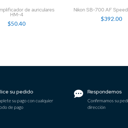
plificador de auriculares
Nikon SB-700 AF Speedli
HM-4
$
392.00
$
50.40
lice su pedido
Respondemos

lete su pago con cualquier
Confirmamos su ped
odo de pago
dirección