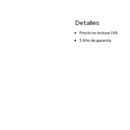
4003DW
PRINTER
cantidad
Detalles
Precio no incluye IVA
1 Año de garantía