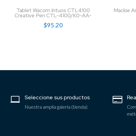
Tablet Wacom Intuos CTL4100
Mackie Am
Creative Pen CTL-4100/K0-AA-
$
95.20
Seleccione sus productos
Rea


Nuestra amplia galería (tienda)
Comp
mét