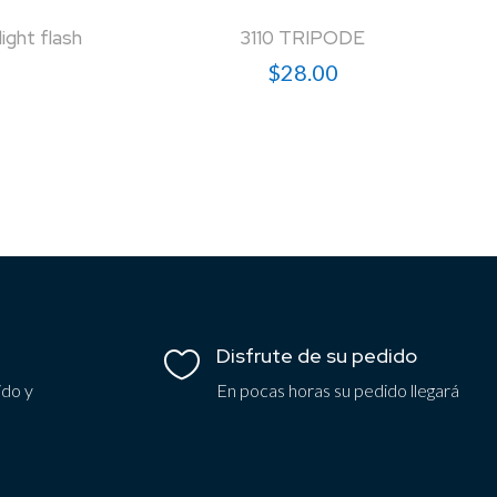
ght flash
3110 TRIPODE
$
28.00
Disfrute de su pedido

ido y
En pocas horas su pedido llegará