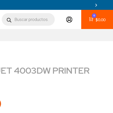
Búsqueda
0
de
Carro
$
0.00
productos
ET 4003DW PRINTER