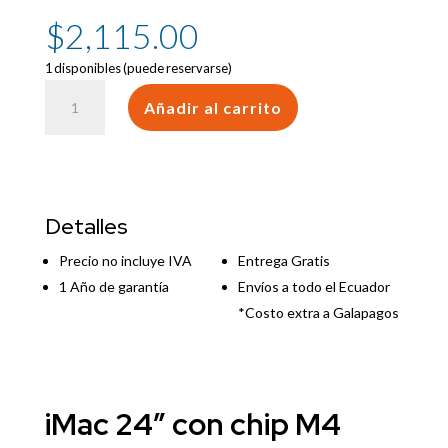
$
2,115.00
1 disponibles (puede reservarse)
iMac
Añadir al carrito
24"
M4
10
core
GPU
Detalles
/
16GB
Precio no incluye IVA
Entrega Gratis
/
1 Año de garantía
Envíos a todo el Ecuador
512GB
*Costo extra a Galapagos
SSD
Silver
cantidad
iMac 24″ con chip M4