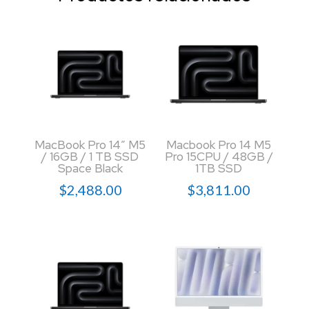
MacBook Pro 14″ M5
Macbook Pro 14 M5
/ 16GB / 1 TB SSD
Pro 15CPU / 48GB /
Space Black
1TB SSD
$
2,488.00
$
3,811.00