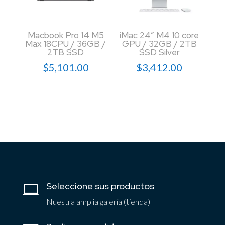
Macbook Pro 14 M5
iMac 24″ M4 10 core
Max 18CPU / 36GB /
GPU / 32GB / 2TB
2TB SSD
SSD Silver
$
5,101.00
$
3,412.00
Seleccione sus productos

Nuestra amplia galería (tienda)