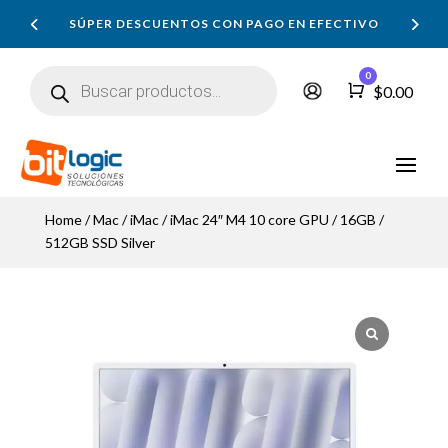
SÚPER DESCUENTOS CON PAGO EN EFECTIVO
Búsqueda
0
de
Carro
$
0.00
productos
Home
/
Mac
/
iMac
/ iMac 24″ M4 10 core GPU / 16GB /
512GB SSD Silver