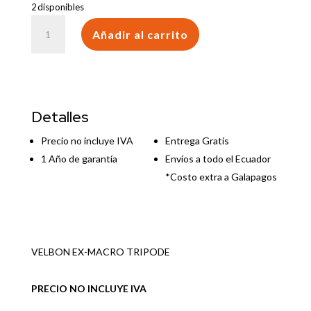
2 disponibles
VELBON
Añadir al carrito
EX-
MACRO
TRIPODE
cantidad
Detalles
Precio no incluye IVA
Entrega Gratis
1 Año de garantía
Envíos a todo el Ecuador
*Costo extra a Galapagos
VELBON EX-MACRO TRIPODE
PRECIO NO INCLUYE IVA