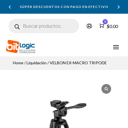
SÚPER DESCUENTOS CON PAGO EN EFECTIVO
Búsqueda
0
de
Carro
$
0.00
productos
Home
/
Liquidación
/ VELBON EX-MACRO TRIPODE