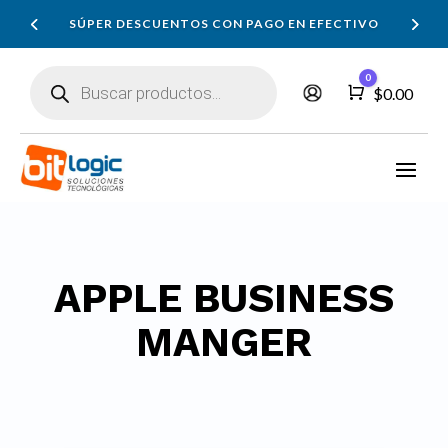
SÚPER DESCUENTOS CON PAGO EN EFECTIVO
Búsqueda
0
de
Carro
$
0.00
productos
APPLE BUSINESS
MANGER