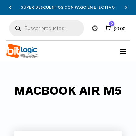
SÚPER DESCUENTOS CON PAGO EN EFECTIVO
Búsqueda
0
de
Carro
$
0.00
productos
MACBOOK AIR M5